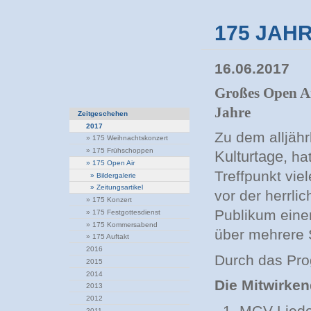
175 JAHR
16.06.2017
Großes Open Ai
Jahre
Zeitgeschehen
2017
Zu dem alljähr
»
175 Weihnachtskonzert
»
175 Frühschoppen
Kulturtage,
hat
»
175 Open Air
Treffpunkt vi
»
Bildergalerie
»
Zeitungsartikel
vor der herrli
»
175 Konzert
Publikum eine
»
175 Festgottesdienst
»
175 Kommersabend
über mehrere 
»
175 Auftakt
2016
Durch das Prog
2015
2014
Die Mitwirke
2013
2012
MGV Liede
2011