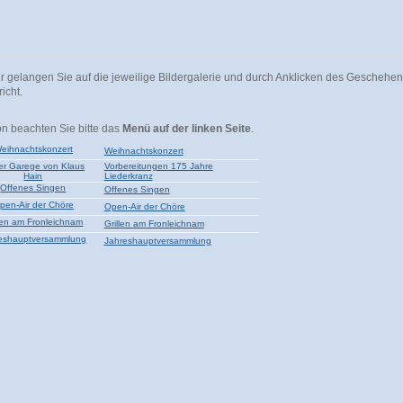
er gelangen Sie auf die jeweilige Bildergalerie und durch Anklicken des Geschehe
icht.
on beachten Sie bitte das
Menü auf der linken Seite
.
Weihnachtskonzert
Vorbereitungen 175 Jahre
Liederkranz
Offenes Singen
Open-Air der Chöre
Grillen am Fronleichnam
Jahreshauptversammlung