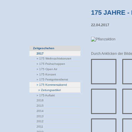
175 JAHRE 
22.04.2017
Zeitgeschehen
Durch Anklicken der Bilde
2017
»
175 Weihnachtskonzert
»
175 Frühschoppen
»
175 Open Air
»
175 Konzert
»
175 Festgottesdienst
»
175 Kommersabend
»
Zeitungsartikel
»
175 Auftakt
2016
2015
2014
2013
2012
2011
2010