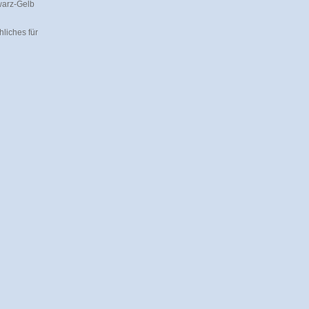
warz-Gelb
liches für