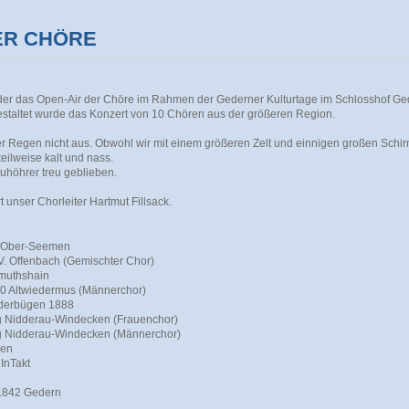
ER CHÖRE
der das Open-Air der Chöre im Rahmen der Gederner Kulturtage im Schlosshof Ge
estaltet wurde das Konzert von 10 Chören aus der größeren Region.
er Regen nicht aus. Obwohl wir mit einem größeren Zelt und einnigen großen Schi
teilweise kalt und nass.
Zuhöhrer treu geblieben.
unser Chorleiter Hartmut Fillsack.
:
 Ober-Seemen
V. Offenbach (Gemischter Chor)
muthshain
0 Altwiedermus (Männerchor)
nderbügen 1888
g Nidderau-Windecken (Frauenchor)
g Nidderau-Windecken (Männerchor)
sen
InTakt
1842 Gedern