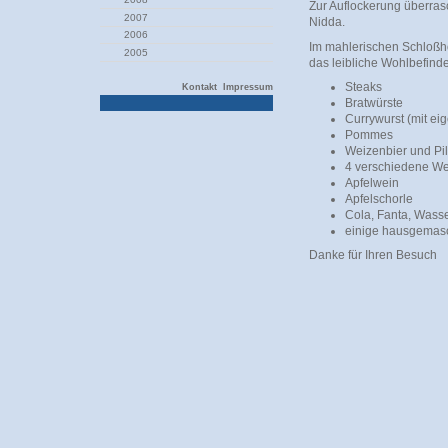
Zur Auflockerung überra
2007
Nidda.
2006
Im mahlerischen Schloßho
2005
das leibliche Wohlbefind
Steaks
Kontakt
Impressum
Bratwürste
Currywurst (mit ei
Pommes
Weizenbier und Pi
4 verschiedene W
Apfelwein
Apfelschorle
Cola, Fanta, Wass
einige hausgemas
Danke für Ihren Besuch