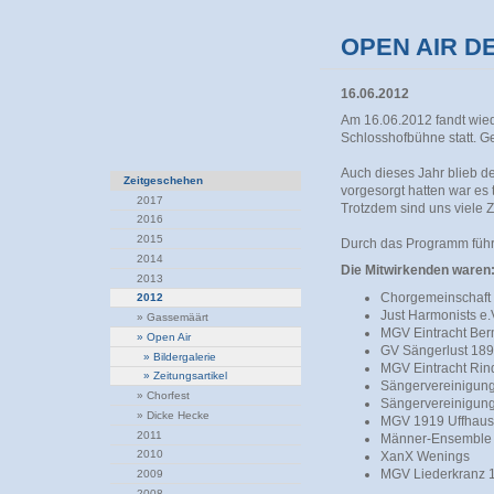
OPEN AIR D
16.06.2012
Am 16.06.2012 fandt wie
Schlosshofbühne statt. G
Auch dieses Jahr blieb d
Zeitgeschehen
vorgesorgt hatten war es 
2017
Trotzdem sind uns viele 
2016
2015
Durch das Programm führt 
2014
Die Mitwirkenden waren
2013
Chorgemeinschaft
2012
Just Harmonists e.
»
Gassemäärt
MGV Eintracht Ber
»
Open Air
GV Sängerlust 189
»
Bildergalerie
MGV Eintracht Ri
»
Zeitungsartikel
Sängervereinigun
»
Chorfest
Sängervereinigun
»
Dicke Hecke
MGV 1919 Uffhau
2011
Männer-Ensemble 
2010
XanX Wenings
MGV Liederkranz 
2009
2008