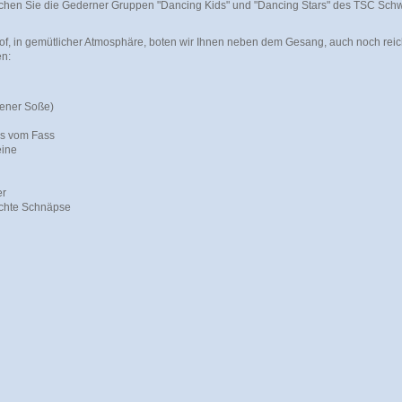
schen Sie die Gederner Gruppen "Dancing Kids" und "Dancing Stars" des TSC Sch
f, in gemütlicher Atmosphäre, boten wir Ihnen neben dem Gesang, auch noch reich
en:
gener Soße)
ls vom Fass
eine
er
chte Schnäpse