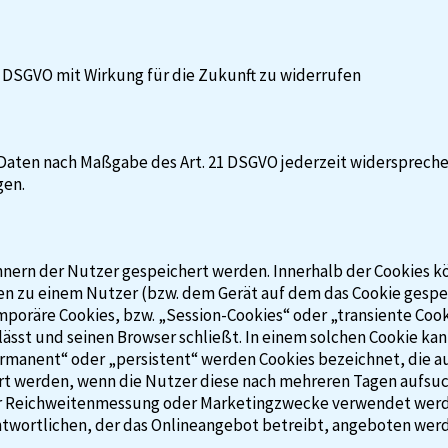
. 3 DSGVO mit Wirkung für die Zukunft zu widerrufen
 Daten nach Maßgabe des Art. 21 DSGVO jederzeit widersprech
gen.
chnern der Nutzer gespeichert werden. Innerhalb der Cookies 
ben zu einem Nutzer (bzw. dem Gerät auf dem das Cookie gespe
mporäre Cookies, bzw. „Session-Cookies“ oder „transiente Coo
sst und seinen Browser schließt. In einem solchen Cookie kann
ermanent“ oder „persistent“ werden Cookies bezeichnet, die 
hert werden, wenn die Nutzer diese nach mehreren Tagen aufsu
für Reichweitenmessung oder Marketingzwecke verwendet werde
ntwortlichen, der das Onlineangebot betreibt, angeboten werd