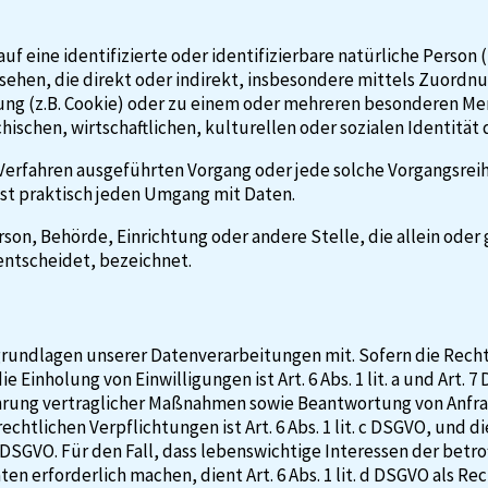
uf eine identifizierte oder identifizierbare natürliche Person
ngesehen, die direkt oder indirekt, insbesondere mittels Zuor
ng (z.B. Cookie) oder zu einem oder mehreren besonderen Mer
ischen, wirtschaftlichen, kulturellen oder sozialen Identität d
er Verfahren ausgeführten Vorgang oder jede solche Vorgangsr
st praktisch jeden Umgang mit Daten.
Person, Behörde, Einrichtung oder andere Stelle, die allein o
ntscheidet, bezeichnet.
grundlagen unserer Datenverarbeitungen mit. Sofern die Rech
e Einholung von Einwilligungen ist Art. 6 Abs. 1 lit. a und Art.
ung vertraglicher Maßnahmen sowie Beantwortung von Anfragen i
chtlichen Verpflichtungen ist Art. 6 Abs. 1 lit. c DSGVO, und 
. f DSGVO. Für den Fall, dass lebenswichtige Interessen der bet
 erforderlich machen, dient Art. 6 Abs. 1 lit. d DSGVO als Re