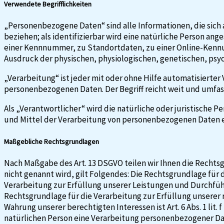
Verwendete Begrifflichkeiten
„Personenbezogene Daten“ sind alle Informationen, die sich a
beziehen; als identifizierbar wird eine natürliche Person a
einer Kennnummer, zu Standortdaten, zu einer Online-Kennu
Ausdruck der physischen, physiologischen, genetischen, psych
„Verarbeitung“ ist jeder mit oder ohne Hilfe automatisiert
personenbezogenen Daten. Der Begriff reicht weit und umfas
Als „Verantwortlicher“ wird die natürliche oder juristische 
und Mittel der Verarbeitung von personenbezogenen Daten e
Maßgebliche Rechtsgrundlagen
Nach Maßgabe des Art. 13 DSGVO teilen wir Ihnen die Rechts
nicht genannt wird, gilt Folgendes: Die Rechtsgrundlage für di
Verarbeitung zur Erfüllung unserer Leistungen und Durchführ
Rechtsgrundlage für die Verarbeitung zur Erfüllung unserer re
Wahrung unserer berechtigten Interessen ist Art. 6 Abs. 1 lit
natürlichen Person eine Verarbeitung personenbezogener Daten