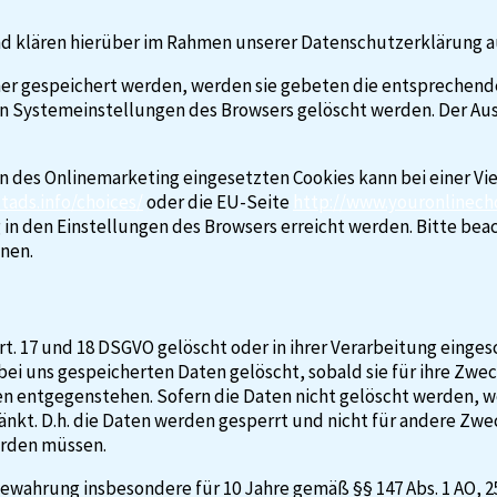
d klären hierüber im Rahmen unserer Datenschutzerklärung a
hner gespeichert werden, werden sie gebeten die entsprechend
en Systemeinstellungen des Browsers gelöscht werden. Der Aus
des Onlinemarketing eingesetzten Cookies kann bei einer Vielz
ads.info/choices/
oder die EU-Seite
http://www.youronlinech
in den Einstellungen des Browsers erreicht werden. Bitte bea
nen.
. 17 und 18 DSGVO gelöscht oder in ihrer Verarbeitung einges
i uns gespeicherten Daten gelöscht, sobald sie für ihre Zwe
 entgegenstehen. Sofern die Daten nicht gelöscht werden, wei
kt. D.h. die Daten werden gesperrt und nicht für andere Zwecke
erden müssen.
wahrung insbesondere für 10 Jahre gemäß §§ 147 Abs. 1 AO, 257 