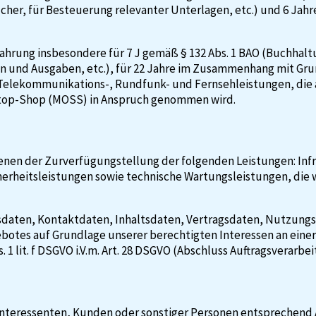
, für Besteuerung relevanter Unterlagen, etc.) und 6 Jahre g
wahrung insbesondere für 7 J gemäß § 132 Abs. 1 BAO (Buchha
n und Ausgaben, etc.), für 22 Jahre im Zusammenhang mit Gru
Telekommunikations-, Rundfunk- und Fernsehleistungen, die 
-Stop-Shop (MOSS) in Anspruch genommen wird.
nen der Zurverfügungstellung der folgenden Leistungen: Infr
erheitsleistungen sowie technische Wartungsleistungen, die 
ndsdaten, Kontaktdaten, Inhaltsdaten, Vertragsdaten, Nutzu
otes auf Grundlage unserer berechtigten Interessen an einer 
1 lit. f DSGVO i.V.m. Art. 28 DSGVO (Abschluss Auftragsverarbe
nteressenten, Kunden oder sonstiger Personen entsprechend Art.